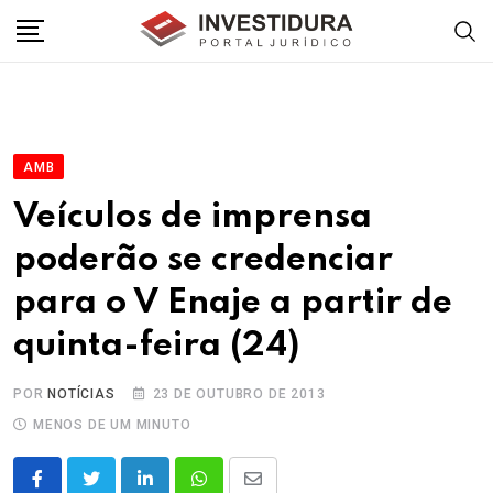
Skip
to
content
AMB
Veículos de imprensa
poderão se credenciar
para o V Enaje a partir de
quinta-feira (24)
POR
NOTÍCIAS
23 DE OUTUBRO DE 2013
MENOS DE UM MINUTO
LinkedIn
Whatsapp
Share