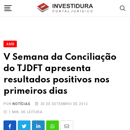
Skip
to
content
AMB
V Semana da Conciliação
do TJDFT apresenta
resultados positivos nos
primeiros dias
POR
NOTÍCIAS
20 DE SETEMBRO DE 2012
1 MIN. DE LEITURA
LinkedIn
Whatsapp
Share