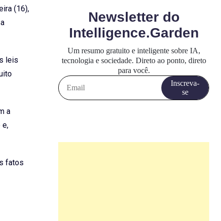
ira (16),
 a
s leis
uito
m a
 e,
s fatos