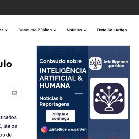
os
Concurso Público
Notícias
Envie Seu Artigo
ulo
Share
via
Email
aticados
, até os
ãos de