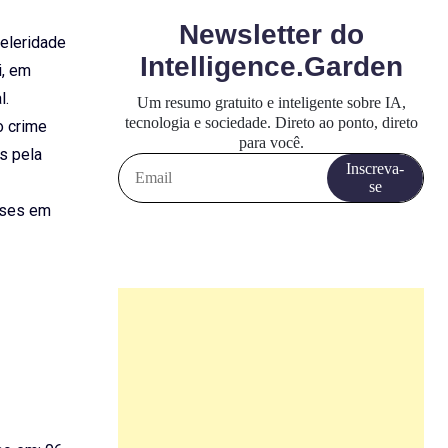
celeridade
i, em
l.
o crime
s pela
meses em