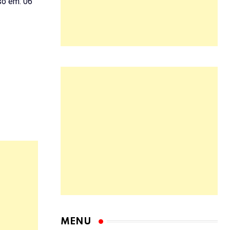
o em: 06
MENU