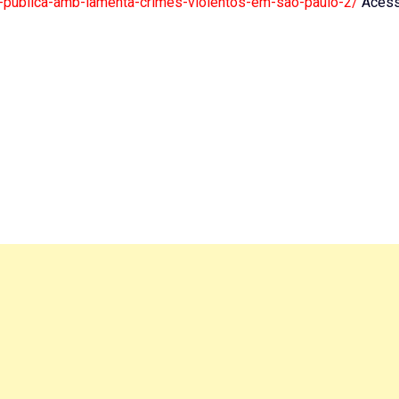
ta-publica-amb-lamenta-crimes-violentos-em-sao-paulo-2/
Acess