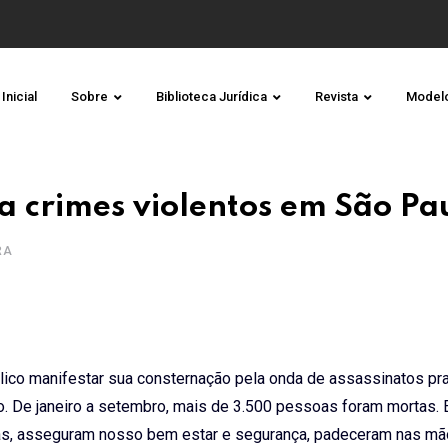
Inicial
Sobre
Biblioteca Jurídica
Revista
Model
 crimes violentos em São Pa
RA
ico manifestar sua consternação pela onda de assassinatos pr
o. De janeiro a setembro, mais de 3.500 pessoas foram mortas. E
idas, asseguram nosso bem estar e segurança, padeceram nas m