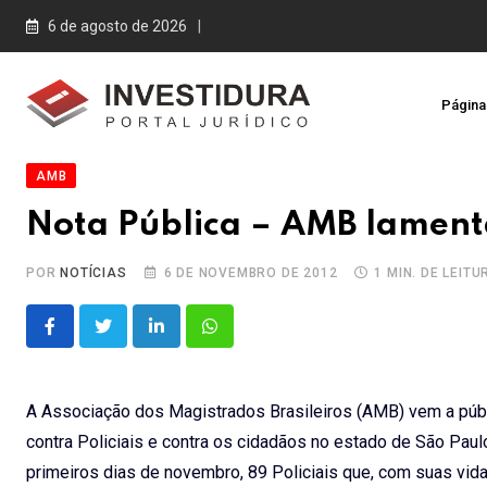
Skip
6 de agosto de 2026
to
content
Página 
AMB
Nota Pública – AMB lamenta
POR
NOTÍCIAS
6 DE NOVEMBRO DE 2012
1 MIN. DE LEITU
LinkedIn
Whatsapp
A Associação dos Magistrados Brasileiros (AMB) vem a públ
contra Policiais e contra os cidadãos no estado de São Paul
primeiros dias de novembro, 89 Policiais que, com suas v