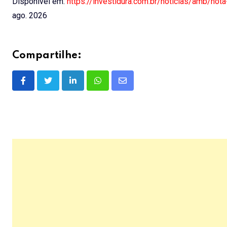
Disponível em:
https://investidura.com.br/noticias/amb/no
ago. 2026
Compartilhe:
LinkedIn
Whatsapp
Share
via
Email