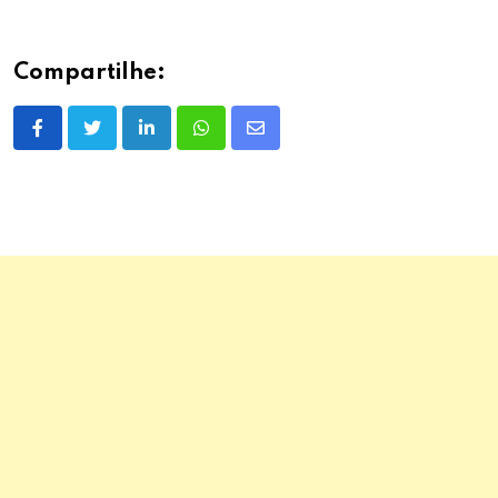
Compartilhe:
LinkedIn
Whatsapp
Share
via
Email