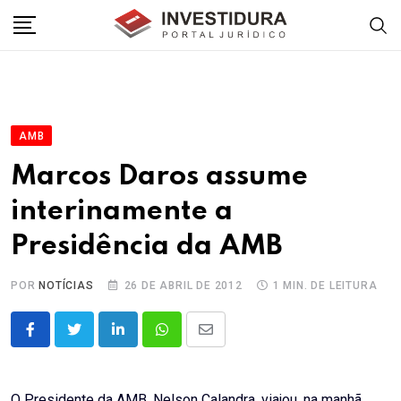
Skip
to
content
AMB
Marcos Daros assume
interinamente a
Presidência da AMB
POR
NOTÍCIAS
26 DE ABRIL DE 2012
1 MIN. DE LEITURA
LinkedIn
Whatsapp
Share
via
Email
O Presidente da AMB, Nelson Calandra, viajou, na manhã