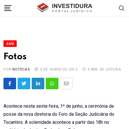
Skip
to
content
AMB
Fotos
POR
NOTÍCIAS
3 DE JUNHO DE 2012
3 MIN. DE LEITURA
LinkedIn
Whatsapp
Share
via
Email
Acontece nesta sexta-feira, 1º de junho, a cerimônia de
posse da nova diretoria do Foro da Seção Judiciária do
Tocantins. A solenidade acontece a partir das 18h no