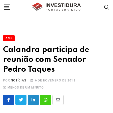
Skip
to
content
AMB
Calandra participa de
reunião com Senador
Pedro Taques
POR
NOTÍCIAS
6 DE NOVEMBRO DE 2012
MENOS DE UM MINUTO
LinkedIn
Whatsapp
Share
via