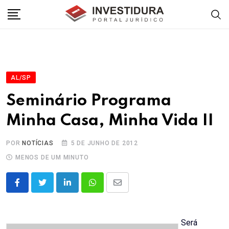
Skip
to
content
AL/SP
Seminário Programa
Minha Casa, Minha Vida II
POR
NOTÍCIAS
5 DE JUNHO DE 2012
MENOS DE UM MINUTO
LinkedIn
Whatsapp
Share
via
Email
Será