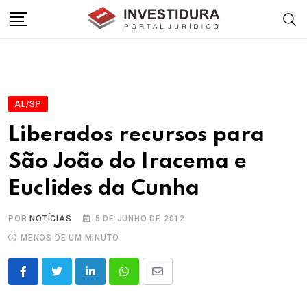
Skip
to
content
AL/SP
Liberados recursos para
São João do Iracema e
Euclides da Cunha
POR
NOTÍCIAS
5 DE JUNHO DE 2012
MENOS DE UM MINUTO
LinkedIn
Whatsapp
Share
via