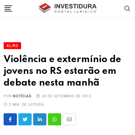
Skip
to
content
AL/RS
Violência e extermínio de
jovens no RS estarão em
debate nesta manhã
POR
NOTÍCIAS
20 DE SETEMBRO DE 2012
2 MIN. DE LEITURA
LinkedIn
Whatsapp
Share
via