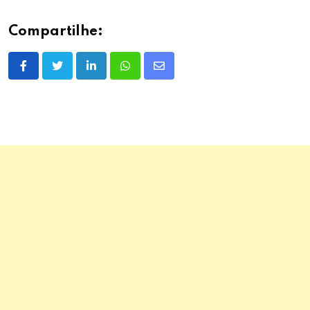
Compartilhe:
LinkedIn
Whatsapp
Share
via
Email