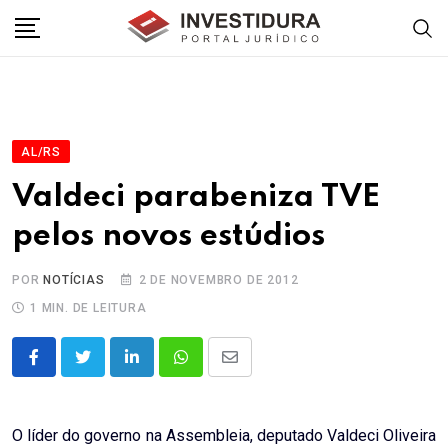
Skip
to
content
AL/RS
Valdeci parabeniza TVE
pelos novos estúdios
POR
NOTÍCIAS
2 DE NOVEMBRO DE 2012
1 MIN. DE LEITURA
LinkedIn
Whatsapp
Share
via
Email
O líder do governo na Assembleia, deputado Valdeci Oliveira