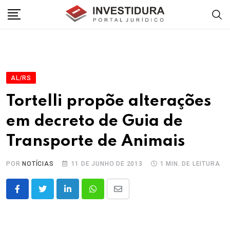
Skip
to
content
AL/RS
Tortelli propõe alterações
em decreto de Guia de
Transporte de Animais
POR
NOTÍCIAS
11 DE JUNHO DE 2013
1 MIN. DE LEITURA
LinkedIn
Whatsapp
Share
via
Email