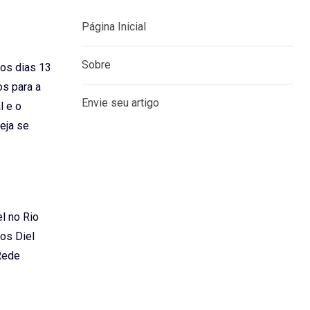
 os dias 13
MENU
os para a
l e o
Página Inicial
eja se
Sobre
Envie seu artigo
l no Rio
os Diel
Rede