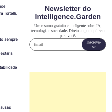
ande
 Tortelli,
ndo sempre
 estaria
tabilidade
 causas