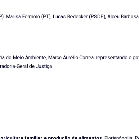
), Marisa Formolo (PT), Lucas Redecker (PSDB), Alceu Barbosa
aria do Meio Ambiente, Marco Aurélio Correa, representando o g
adoria-Geral de Justiça.
agricultura familiar e produção de alimentos
. Florianópolis: P