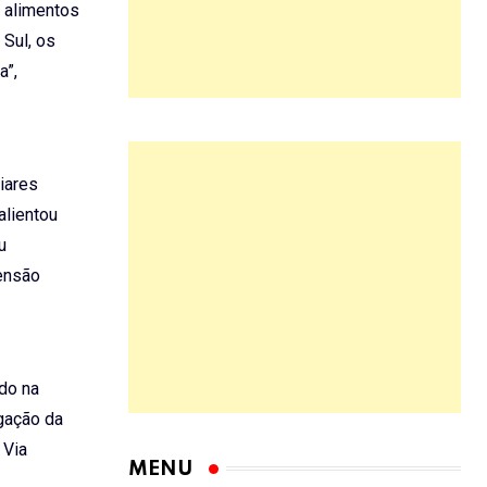
s alimentos
Sul, os
a”,
iares
alientou
u
mensão
ído na
igação da
 Via