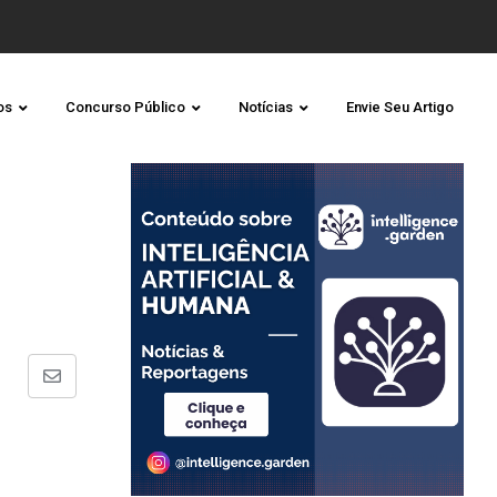
os
Concurso Público
Notícias
Envie Seu Artigo
Share
via
Email