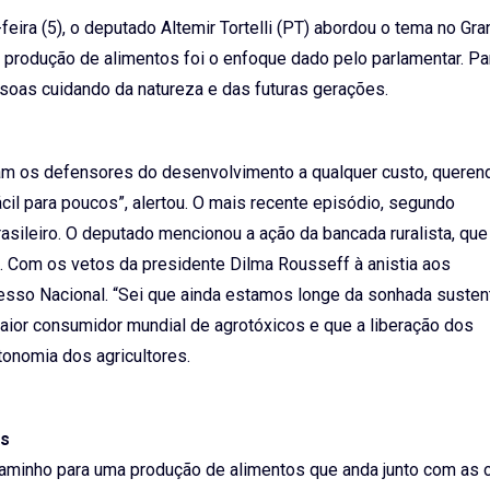
ira (5), o deputado Altemir Tortelli (PT) abordou o tema no Gr
e produção de alimentos foi o enfoque dado pelo parlamentar. Para
soas cuidando da natureza e das futuras gerações.
ltam os defensores do desenvolvimento a qualquer custo, quere
fácil para poucos”, alertou. O mais recente episódio, segundo
rasileiro. O deputado mencionou a ação da bancada ruralista, que
. Com os vetos da presidente Dilma Rousseff à anistia aos
esso Nacional. “Sei que ainda estamos longe da sonhada susten
 maior consumidor mundial de agrotóxicos e que a liberação dos
onomia dos agricultores.
os
o caminho para uma produção de alimentos que anda junto com as