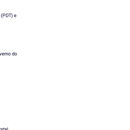
 (PDT) e
overno do
ortal