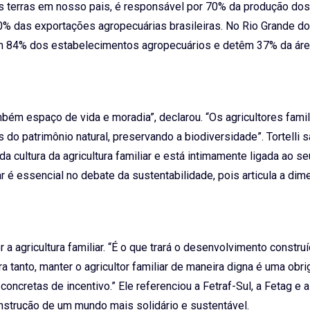
das terras em nosso pais, é responsável por 70% da produção do
 das exportações agropecuárias brasileiras. No Rio Grande do 
tam 84% dos estabelecimentos agropecuários e detêm 37% da áre
mbém espaço de vida e moradia”, declarou. “Os agricultores famil
 patrimônio natural, preservando a biodiversidade”. Tortelli s
a cultura da agricultura familiar e está intimamente ligada ao se
ar é essencial no debate da sustentabilidade, pois articula a di
 a agricultura familiar. “É o que trará o desenvolvimento constru
 tanto, manter o agricultor familiar de maneira digna é uma obr
oncretas de incentivo.” Ele referenciou a Fetraf-Sul, a Fetag e a
strução de um mundo mais solidário e sustentável.