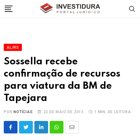
Skip
to
content
AL/RS
Sossella recebe
confirmação de recursos
para viatura da BM de
Tapejara
POR
NOTÍCIAS
22 DE MAIO DE 2013
1 MIN. DE LEITURA
LinkedIn
Whatsapp
Share
via