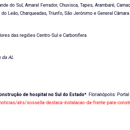
ande do Sul, Amaral Ferrador, Chuvisca, Tapes, Arambaré, Camaqu
as do Leão, Charqueadas, Triunfo, São Jerônimo e General Câmara.
dores das regiões Centro-Sul e Carbonífera.
s da AL
onstrução de hospital no Sul do Estado*
. Florianópolis: Portal
/noticias/alrs/sossella-destaca-instalacao-da-frente-para-const