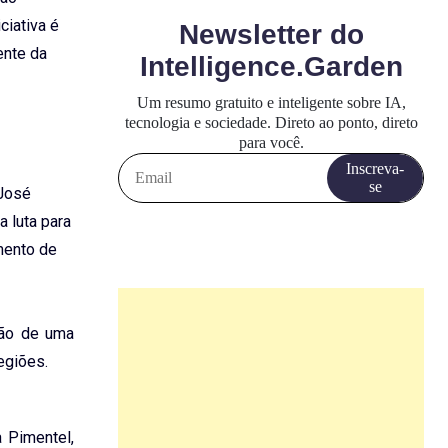
ciativa é
ente da
 José
a luta para
mento de
ção de uma
egiões.
a Pimentel,