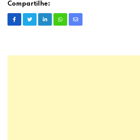
Compartilhe:
LinkedIn
Whatsapp
Share
via
Email