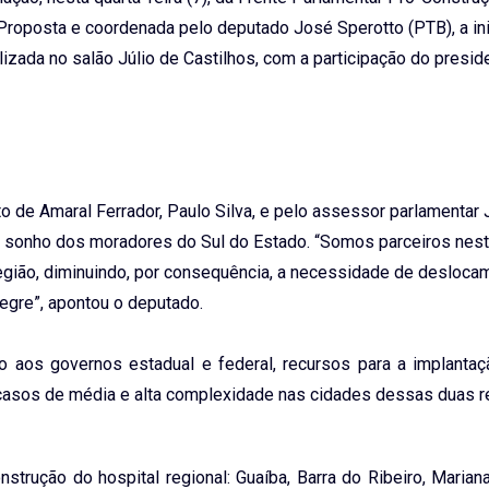
 Proposta e coordenada pelo deputado José Sperotto (PTB), a ini
lizada no salão Júlio de Castilhos, com a participação do presid
to de Amaral Ferrador, Paulo Silva, e pelo assessor parlamentar
ste sonho dos moradores do Sul do Estado. “Somos parceiros nest
egião, diminuindo, por consequência, a necessidade de desloca
egre”, apontou o deputado.
nto aos governos estadual e federal, recursos para a implanta
 casos de média e alta complexidade nas cidades dessas duas r
trução do hospital regional: Guaíba, Barra do Ribeiro, Marian