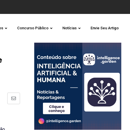
os
Concurso Público
Notícias
Envie Seu Artigo
e
Share
via
Email
ção