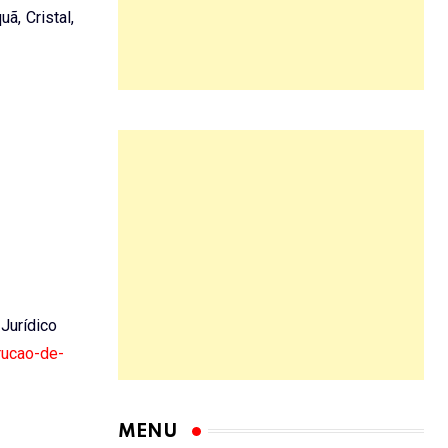
ã, Cristal,
 Jurídico
rucao-de-
MENU