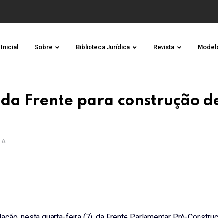
Inicial
Sobre
Biblioteca Jurídica
Revista
Model
o da Frente para construção d
RA
ação, nesta quarta-feira (7), da Frente Parlamentar Pró-Constru