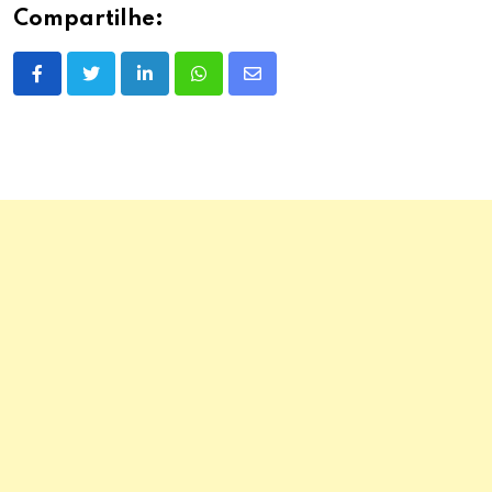
Compartilhe:
LinkedIn
Whatsapp
Share
via
Email