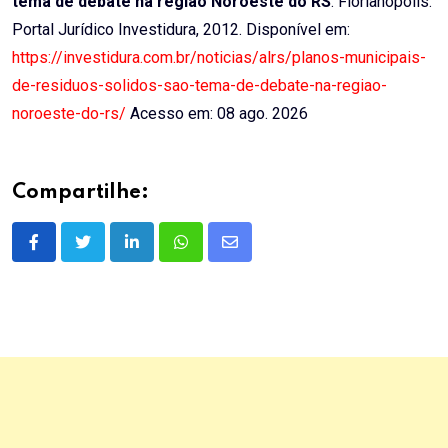
tema de debate na região Noroeste do RS
. Florianópolis:
Portal Jurídico Investidura, 2012. Disponível em:
https://investidura.com.br/noticias/alrs/planos-municipais-
de-residuos-solidos-sao-tema-de-debate-na-regiao-
noroeste-do-rs/
Acesso em: 08 ago. 2026
Compartilhe:
LinkedIn
Whatsapp
Share
via
Email