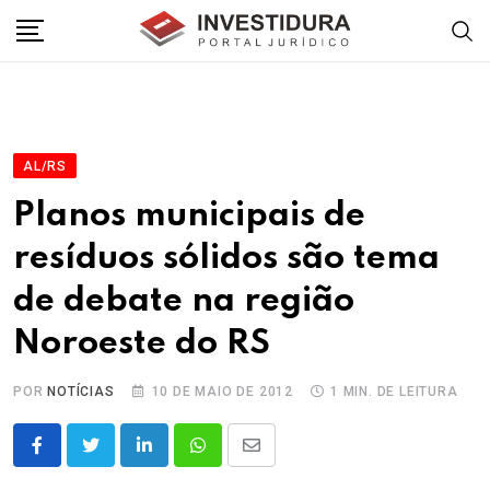
Skip
to
content
AL/RS
Planos municipais de
resíduos sólidos são tema
de debate na região
Noroeste do RS
POR
NOTÍCIAS
10 DE MAIO DE 2012
1 MIN. DE LEITURA
LinkedIn
Whatsapp
Share
via