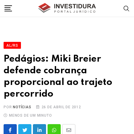
Skip
to
content
AL/RS
Pedágios: Miki Breier
defende cobrança
proporcional ao trajeto
percorrido
POR
NOTÍCIAS
26 DE ABRIL DE 2012
MENOS DE UM MINUTO
LinkedIn
Whatsapp
Share