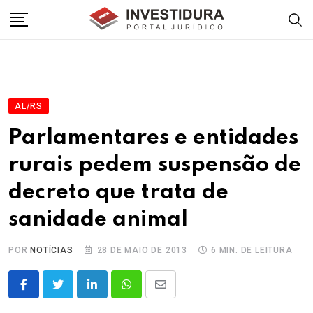
Skip
to
content
AL/RS
Parlamentares e entidades
rurais pedem suspensão de
decreto que trata de
sanidade animal
POR
NOTÍCIAS
28 DE MAIO DE 2013
6 MIN. DE LEITURA
LinkedIn
Whatsapp
Share
via