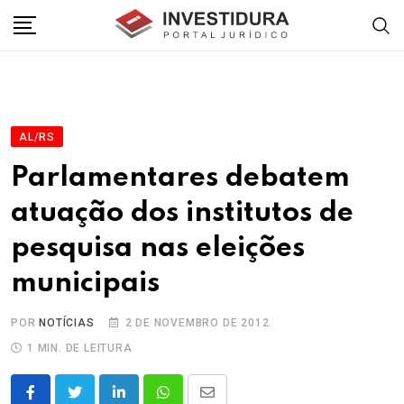
Skip
to
content
AL/RS
Parlamentares debatem
atuação dos institutos de
pesquisa nas eleições
municipais
POR
NOTÍCIAS
2 DE NOVEMBRO DE 2012
1 MIN. DE LEITURA
LinkedIn
Whatsapp
Share