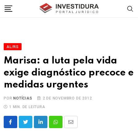
Skip
to
content
AL/RS
Marisa: a luta pela vida
exige diagnóstico precoce e
medidas urgentes
POR
NOTÍCIAS
2 DE NOVEMBRO DE 2012
1 MIN. DE LEITURA
LinkedIn
Whatsapp
Share
via