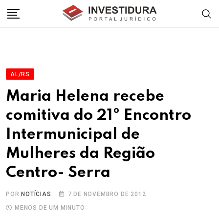
Skip
to
content
AL/RS
Maria Helena recebe
comitiva do 21º Encontro
Intermunicipal de
Mulheres da Região
Centro- Serra
POR
NOTÍCIAS
7 DE NOVEMBRO DE 2012
MENOS DE UM MINUTO