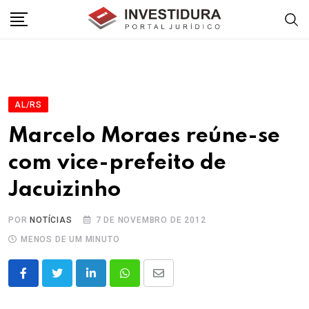
Skip
to
content
AL/RS
Marcelo Moraes reúne-se
com vice-prefeito de
Jacuizinho
POR
NOTÍCIAS
7 DE NOVEMBRO DE 2012
MENOS DE UM MINUTO
LinkedIn
Whatsapp
Share
via