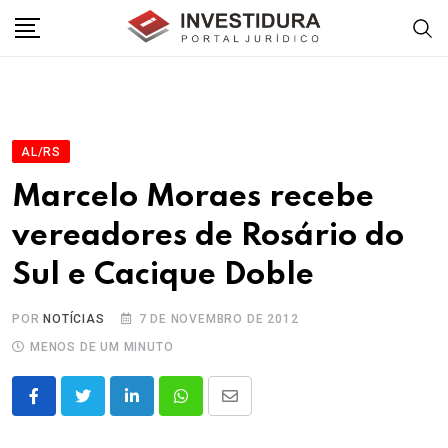
Skip
to
content
AL/RS
Marcelo Moraes recebe
vereadores de Rosário do
Sul e Cacique Doble
POR
NOTÍCIAS
7 DE NOVEMBRO DE 2012
MENOS DE UM MINUTO
LinkedIn
Whatsapp
Share
via