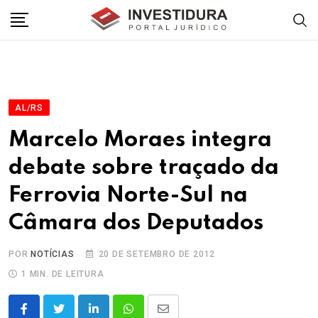
Skip
to
content
AL/RS
Marcelo Moraes integra
debate sobre traçado da
Ferrovia Norte-Sul na
Câmara dos Deputados
POR
NOTÍCIAS
20 DE SETEMBRO DE 2012
1 MIN. DE LEITURA
LinkedIn
Whatsapp
Share