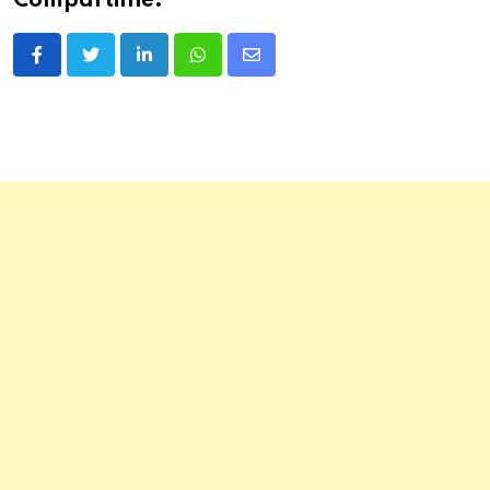
Compartilhe:
LinkedIn
Whatsapp
Share
via
Email