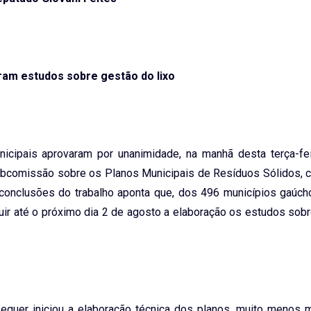
ram estudos sobre gestão do lixo
ipais aprovaram por unanimidade, na manhã desta terça-feir
 Subcomissão sobre os Planos Municipais de Resíduos Sólidos,
conclusões do trabalho aponta que, dos 496 municípios gaúch
uir até o próximo dia 2 de agosto a elaboração os estudos sob
quer iniciou a elaboração técnica dos planos, muito menos m