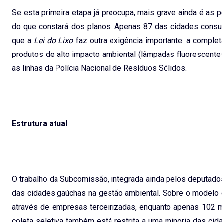
Se esta primeira etapa já preocupa, mais grave ainda é as 
do que constará dos planos. Apenas 87 das cidades consul
que a
Lei do Lixo
faz outra exigência importante: a complet
produtos de alto impacto ambiental (lâmpadas fluorescentes
as linhas da Polícia Nacional de Resíduos Sólidos.
Estrutura atual
O trabalho da Subcomissão, integrada ainda pelos deputado
das cidades gaúchas na gestão ambiental. Sobre o modelo d
através de empresas terceirizadas, enquanto apenas 102 ma
coleta seletiva também está restrita a uma minoria das ci