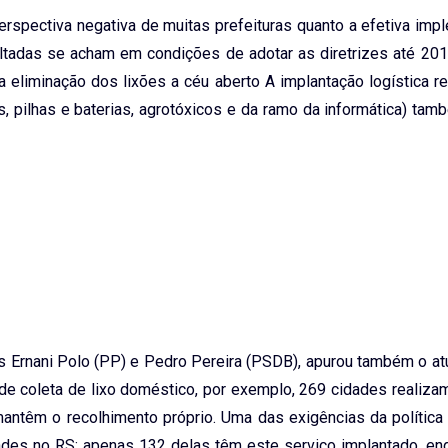
perspectiva negativa de muitas prefeituras quanto a efetiva im
tadas se acham em condições de adotar as diretrizes até 201
a eliminação dos lixões a céu aberto A implantação logística r
, pilhas e baterias, agrotóxicos e da ramo da informática) tam
s Ernani Polo (PP) e Pedro Pereira (PSDB), apurou também o at
e coleta de lixo doméstico, por exemplo, 269 cidades realiza
ntêm o recolhimento próprio. Uma das exigências da política 
dades no RS: apenas 132 delas têm este serviço implantado, e