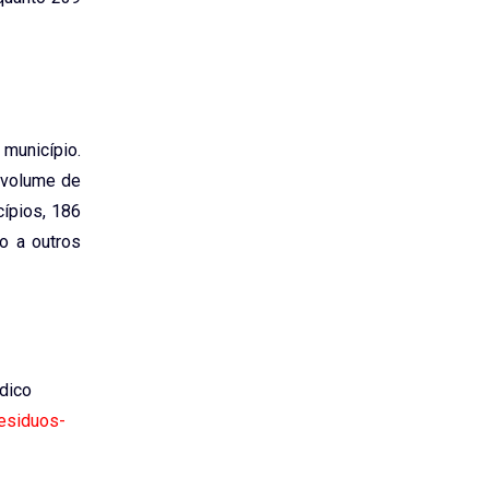
 município.
o volume de
cípios, 186
o a outros
ídico
residuos-