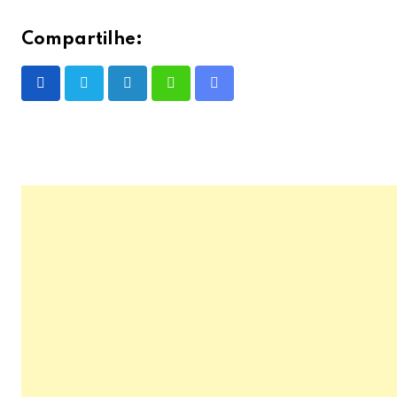
Compartilhe:
LinkedIn
Whatsapp
Share
via
Email