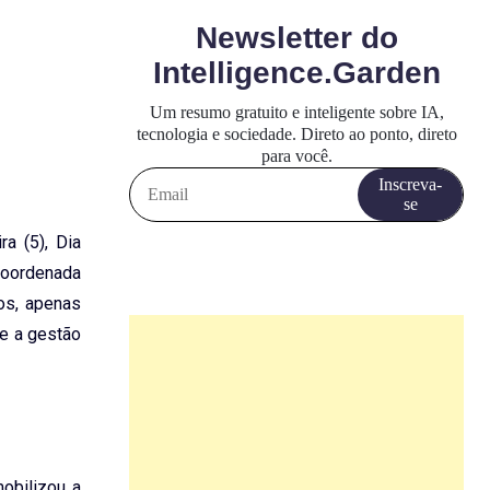
a (5), Dia
 coordenada
os, apenas
re a gestão
obilizou a