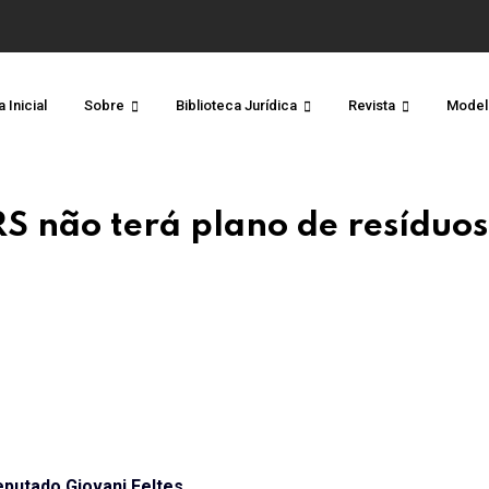
 Inicial
Sobre
Biblioteca Jurídica
Revista
Model
RS não terá plano de resíduos
putado Giovani Feltes