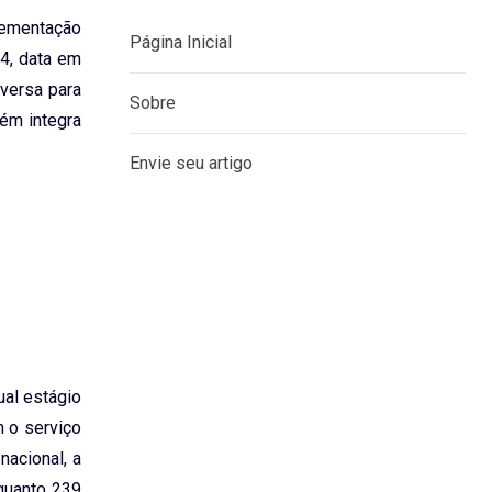
plementação
4, data em
eversa para
bém integra
MENU
Página Inicial
Sobre
Envie seu artigo
ual estágio
m o serviço
nacional, a
nquanto 239