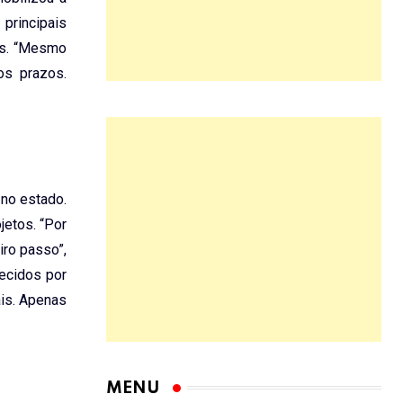
principais
aís. “Mesmo
os prazos.
 no estado.
jetos. “Por
iro passo”,
ecidos por
ais. Apenas