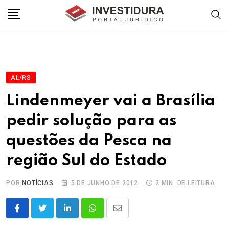
Skip
to
content
AL/RS
Lindenmeyer vai a Brasília
pedir solução para as
questões da Pesca na
região Sul do Estado
POR
NOTÍCIAS
5 DE JUNHO DE 2012
2 MIN. DE LEITURA
LinkedIn
Whatsapp
Share
via