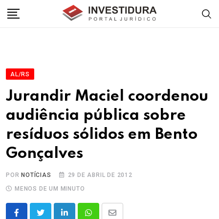
Skip
to
content
AL/RS
Jurandir Maciel coordenou
audiência pública sobre
resíduos sólidos em Bento
Gonçalves
POR
NOTÍCIAS
29 DE ABRIL DE 2012
MENOS DE UM MINUTO
LinkedIn
Whatsapp
Share