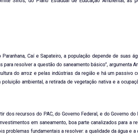
mitê Sinos; do Plano Estadual de Educação Ambiental; as po
do Paranhana, Caí e Sapateiro, a população depende de suas ág
s para resolver a questão do saneamento básico”, argumenta An
cultura do arroz e pelas indústrias da região e há um passivo
oluição ambiental, a retirada de vegetação nativa e a ocupaçã
tir dos recursos do PAC, do Governo Federal, e do Governo do 
investimentos em saneamento, boa parte canalizados para a rev
dois problemas fundamentais a resolver: a qualidade da água e a