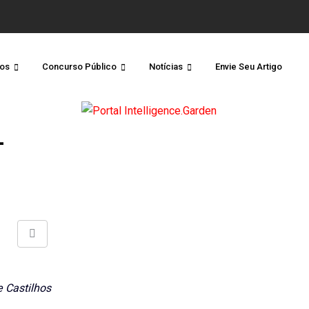
os
Concurso Público
Notícias
Envie Seu Artigo
-
Share
via
Email
e Castilhos