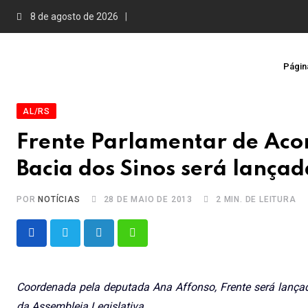
Skip
8 de agosto de 2026
to
content
Página
AL/RS
Frente Parlamentar de Ac
Bacia dos Sinos será lanç
POR
NOTÍCIAS
28 DE MAIO DE 2013
2 MIN. DE LEITURA
LinkedIn
Whatsapp
Coordenada pela deputada Ana Affonso, Frente será lançada 
da Assembleia Legislativa