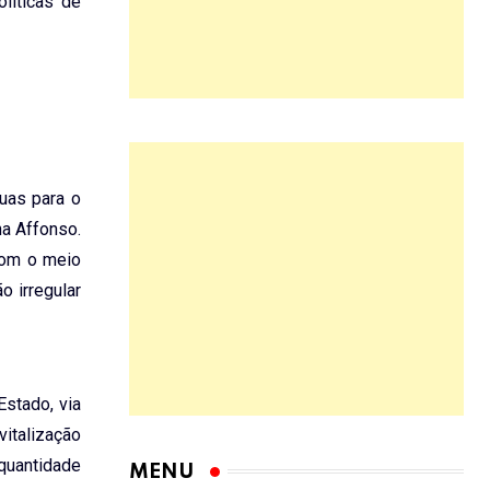
líticas de
uas para o
a Affonso.
 com o meio
o irregular
Estado, via
italização
 quantidade
MENU