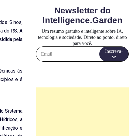
dos Sinos,
va do RS. A
sidida pela
écnicas às
cípios e é
do Sistema
Hídricos; a
ificação e