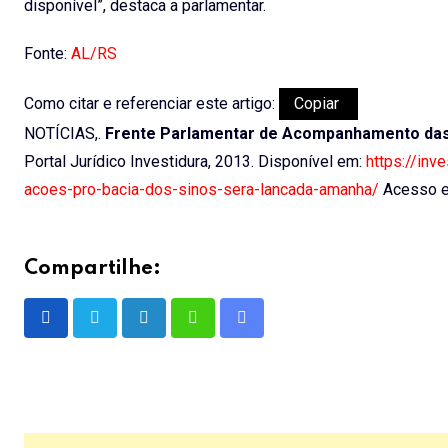
disponível”, destaca a parlamentar.
Fonte:
AL/RS
Como citar e referenciar este artigo:
Copiar
NOTÍCIAS,.
Frente Parlamentar de Acompanhamento das
Portal Jurídico Investidura, 2013. Disponível em:
https://inv
acoes-pro-bacia-dos-sinos-sera-lancada-amanha/
Acesso e
Compartilhe:
LinkedIn
Whatsapp
Share
via
Email