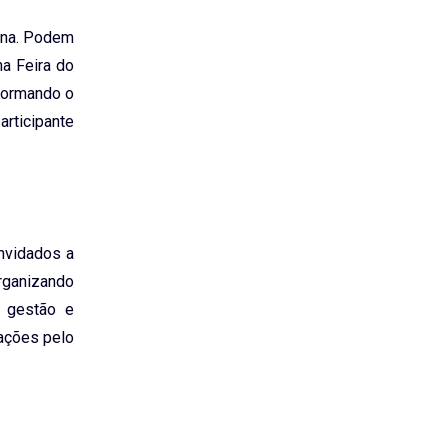
nina. Podem
na Feira do
nformando o
articipante
nvidados a
organizando
a gestão e
mações pelo