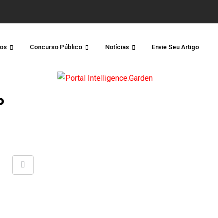
os
Concurso Público
Notícias
Envie Seu Artigo
o
Share
via
Email