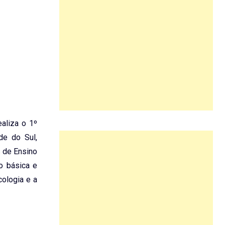
ealiza o 1º
de do Sul,
s de Ensino
o básica e
cologia e a