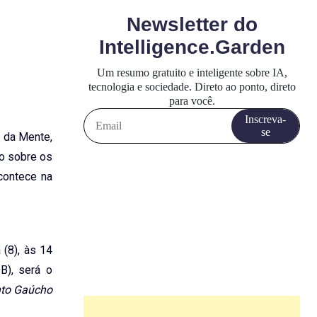
a da Mente,
ão sobre os
contece na
(8), às 14
B), será o
nto Gaúcho