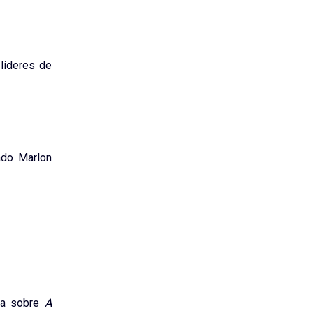
líderes de
ado Marlon
ica sobre
A