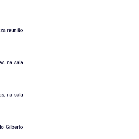
iza reunião
as, na sala
as, na sala
do Gilberto