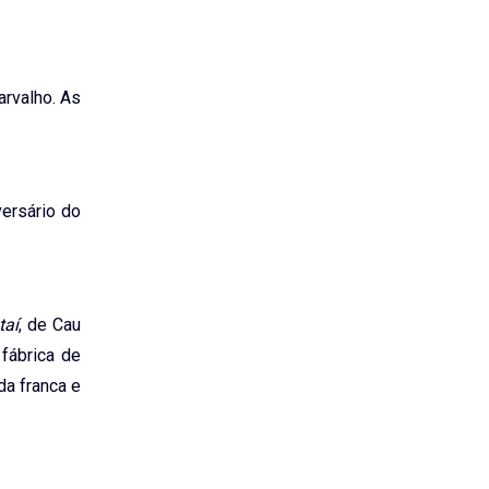
rvalho. As
ersário do
taí
, de Cau
 fábrica de
da franca e