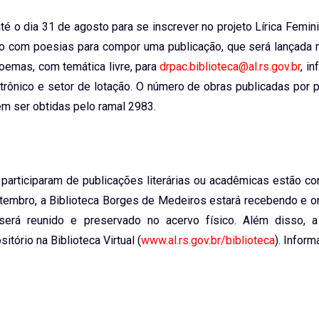
é o dia 31 de agosto para se inscrever no projeto Lírica Femi
nto com poesias para compor uma publicação, que será lançada 
poemas, com temática livre, para
drpac.biblioteca@al.rs.gov.br
, i
trônico e setor de lotação. O número de obras publicadas por p
m ser obtidas pelo ramal 2983.
articiparam de publicações literárias ou acadêmicas estão co
setembro, a Biblioteca Borges de Medeiros estará recebendo e 
 será reunido e preservado no acervo físico. Além disso, 
ório na Biblioteca Virtual (
www.al.rs.gov.br/biblioteca
). Infor