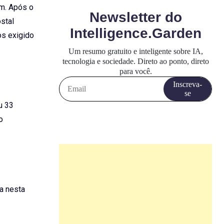
um. Após o
stal
os exigido
u 33
o
a nesta