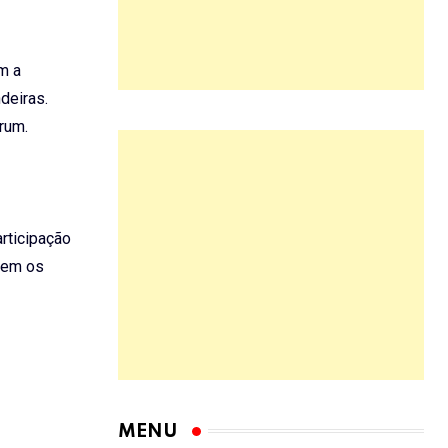
m a
deiras.
órum.
rticipação
 tem os
MENU