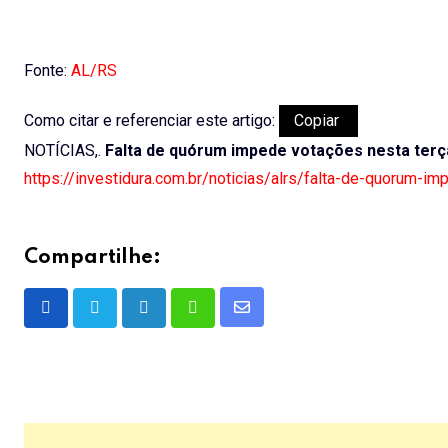
Fonte:
AL/RS
Como citar e referenciar este artigo:
Copiar
NOTÍCIAS,.
Falta de quórum impede votações nesta terç
https://investidura.com.br/noticias/alrs/falta-de-quorum-i
Compartilhe:
Share
LinkedIn
Whatsapp
via
Email