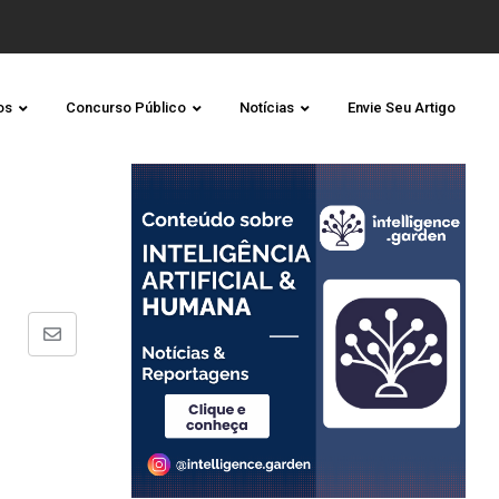
os
Concurso Público
Notícias
Envie Seu Artigo
Share
via
Email