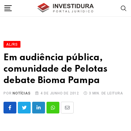
Skip
to
content
AL/RS
Em audiência pública,
comunidade de Pelotas
debate Bioma Pampa
POR
NOTÍCIAS
4 DE JUNHO DE 2012
3 MIN. DE LEITURA
LinkedIn
Whatsapp
Share
via
Email