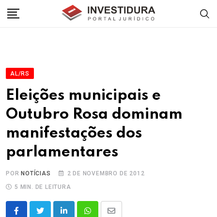
Skip
to
content
AL/RS
Eleições municipais e
Outubro Rosa dominam
manifestações dos
parlamentares
POR
NOTÍCIAS
2 DE NOVEMBRO DE 2012
5 MIN. DE LEITURA
LinkedIn
Whatsapp
Share