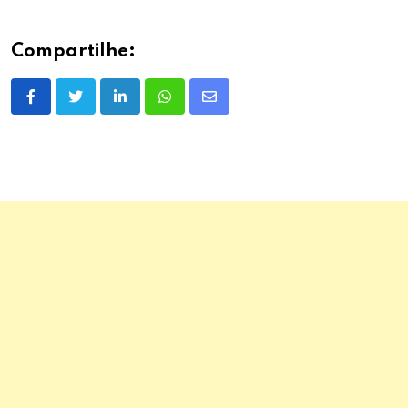
Compartilhe:
LinkedIn
Whatsapp
Share
via
Email