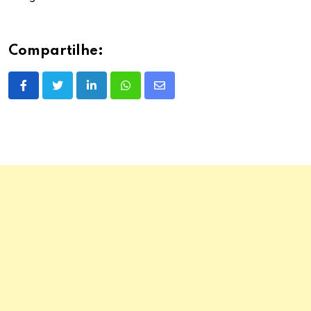
Compartilhe:
LinkedIn
Whatsapp
Share
via
Email