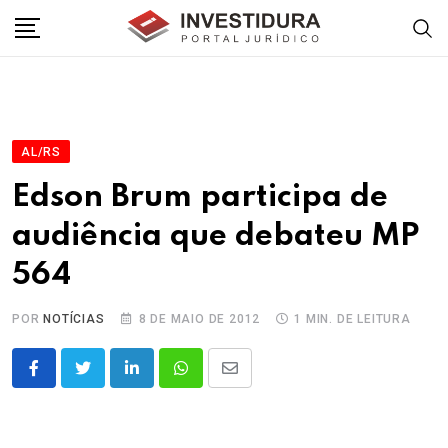
Skip
to
content
AL/RS
Edson Brum participa de
audiência que debateu MP
564
POR
NOTÍCIAS
8 DE MAIO DE 2012
1 MIN. DE LEITURA
LinkedIn
Whatsapp
Share
via
Email