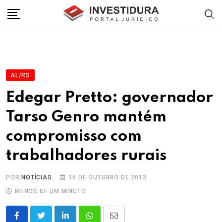
Skip
to
content
AL/RS
Edegar Pretto: governador
Tarso Genro mantém
compromisso com
trabalhadores rurais
POR
NOTÍCIAS
16 DE OUTUBRO DE 2013
MENOS DE UM MINUTO
LinkedIn
Whatsapp
Share