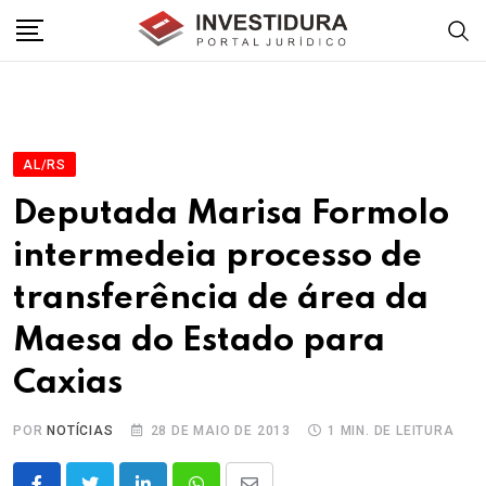
Skip
to
content
AL/RS
Deputada Marisa Formolo
intermedeia processo de
transferência de área da
Maesa do Estado para
Caxias
POR
NOTÍCIAS
28 DE MAIO DE 2013
1 MIN. DE LEITURA