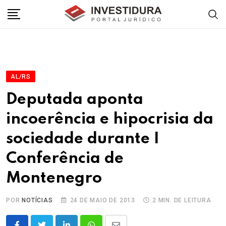
Skip
to
content
AL/RS
Deputada aponta
incoerência e hipocrisia da
sociedade durante I
Conferência de
Montenegro
POR
NOTÍCIAS
24 DE MAIO DE 2013
2 MIN. DE LEITURA