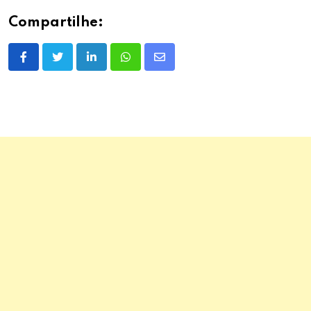
Compartilhe:
LinkedIn
Whatsapp
Share
via
Email