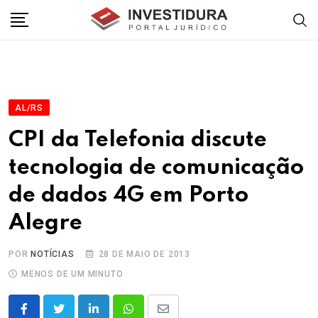
Skip
to
content
AL/RS
CPI da Telefonia discute
tecnologia de comunicação
de dados 4G em Porto
Alegre
POR
NOTÍCIAS
28 DE MAIO DE 2013
MENOS DE UM MINUTO
LinkedIn
Whatsapp
Share