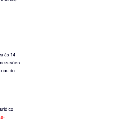
ca às 14
concessões
axias do
Jurídico
as-