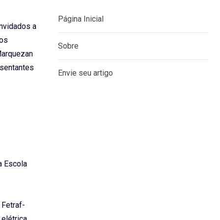
onvidados a
dos
Marquezan
MENU
esentantes
Página Inicial
Sobre
Envie seu artigo
a Escola
 Fetraf-
elétrica,