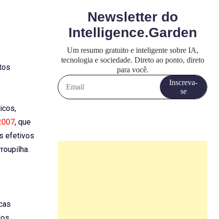
tos
icos,
/2007
, que
s efetivos
roupilha.
icas
dos