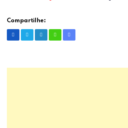
Compartilhe:
LinkedIn
Whatsapp
Share
via
Email