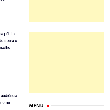
ia pública
dos para o
nselho
 audiência
 Bioma