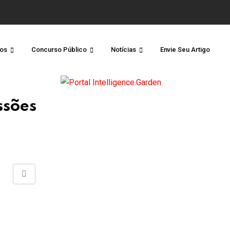
os
Concurso Público
Notícias
Envie Seu Artigo
ssões
Share
via
Email