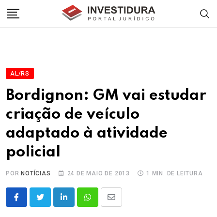
Skip
to
content
AL/RS
Bordignon: GM vai estudar
criação de veículo
adaptado à atividade
policial
POR
NOTÍCIAS
24 DE MAIO DE 2013
1 MIN. DE LEITURA
LinkedIn
Whatsapp
Share
via