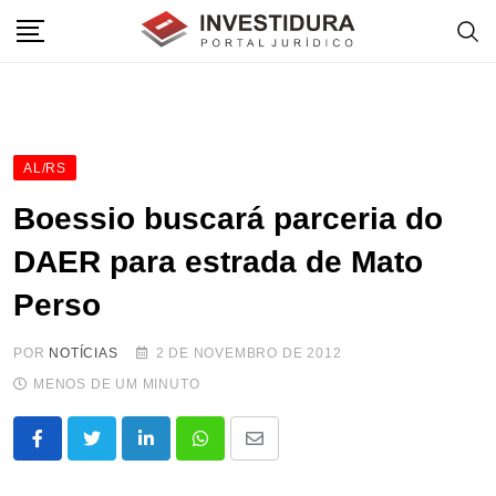
Skip
to
content
AL/RS
Boessio buscará parceria do
DAER para estrada de Mato
Perso
POR
NOTÍCIAS
2 DE NOVEMBRO DE 2012
MENOS DE UM MINUTO
LinkedIn
Whatsapp
Share
via