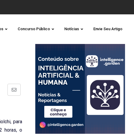
os
Concurso Público
Notícias
Envie Seu Artigo
Share
via
Email
lchi, para
2 horas, o