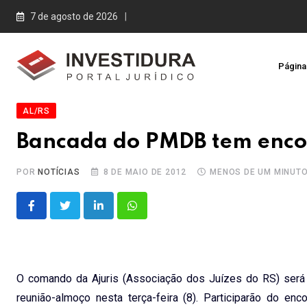
Skip
7 de agosto de 2026
to
content
Página 
AL/RS
Bancada do PMDB tem encon
POR
NOTÍCIAS
8 DE MAIO DE 2012
MENOS DE UM MINUT
LinkedIn
Whatsapp
O comando da Ajuris (Associação dos Juízes do RS) será 
reunião-almoço nesta terça-feira (8). Participarão do en