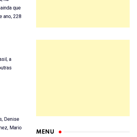
 ainda que
e ano, 228
sil, a
outras
s, Denise
inez, Mario
MENU