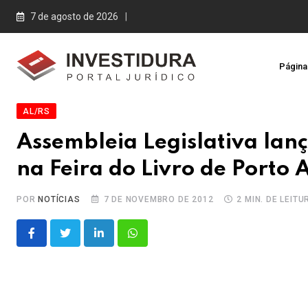
Skip
7 de agosto de 2026
to
content
Página 
AL/RS
Assembleia Legislativa lanç
na Feira do Livro de Porto 
POR
NOTÍCIAS
7 DE NOVEMBRO DE 2012
2 MIN. DE LEITU
LinkedIn
Whatsapp