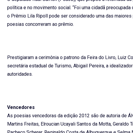
política e no movimento social. “Foi uma cidadã preocupada 
o Prêmio Lila Ripoll pode ser considerado uma das maiores
poesias concorreram ao prêmio.
Prestigiaram a cerimônia o patrono da Feira do Livro, Luiz Cor
secretária estadual de Turismo, Abigail Pereira, a idealizad
autoridades.
Vencedores
As poesias vencedoras da edição 2012 são de autoria de Ál
Martins Freitas, Elroucian Ucayali Santos da Motta, Geraldo T
Pacheco Scherer, Reginaldo Costa de Albuquerque e Selma Na