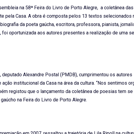
ssembleia na 58ª Feira do Livro de Porto Alegre, a coletânea da
te pela Casa. A obra é composta pelos 13 textos selecionados n
biografia da poeta gaúcha, escritora, professora, pianista, jornali
to, foi oportunizada aos autores presentes a realização de uma 
a, deputado Alexandre Postal (PMDB), cumprimentou os autores
ação institucional da Casa na área da cultura. “Nos sentimos o
mbém registou que o lançamento da coletânea de poesias tem se
aúcho na Feira do Livro de Porto Alegre.
emiação em 2007, ressaltou a trajetória de Lila Ripoll na cultur