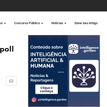
os
Concurso Público
Notícias
Envie Seu Artigo
poll
Share
via
Email