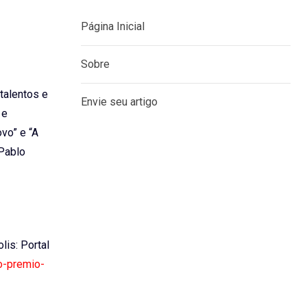
Página Inicial
Sobre
 talentos e
Envie seu artigo
 e
ovo” e “A
 Pablo
olis: Portal
do-premio-