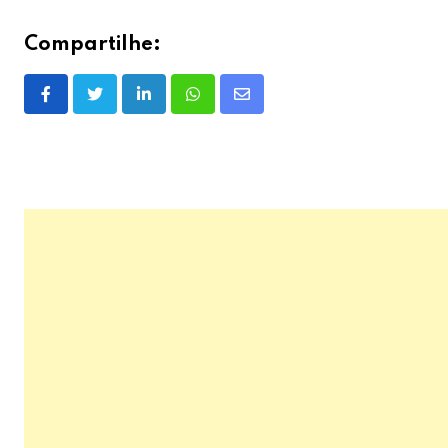
Compartilhe:
LinkedIn
Whatsapp
Share
via
Email