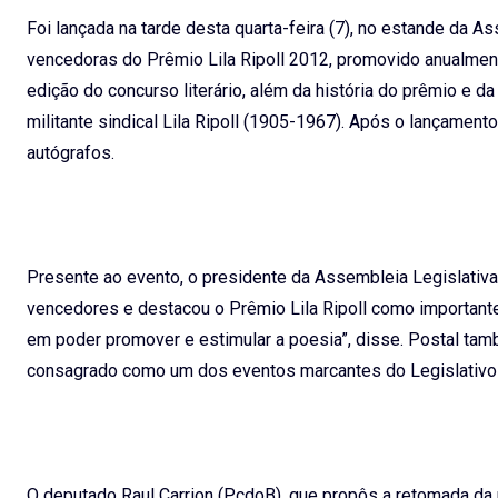
Foi lançada na tarde desta quarta-feira (7), no estande da A
vencedoras do Prêmio Lila Ripoll 2012, promovido anualmen
edição do concurso literário, além da história do prêmio e da 
militante sindical Lila Ripoll (1905-1967). Após o lançamen
autógrafos.
Presente ao evento, o presidente da Assembleia Legislativ
vencedores e destacou o Prêmio Lila Ripoll como importante 
em poder promover e estimular a poesia”, disse. Postal ta
consagrado como um dos eventos marcantes do Legislativo g
O deputado Raul Carrion (PcdoB), que propôs a retomada da pr