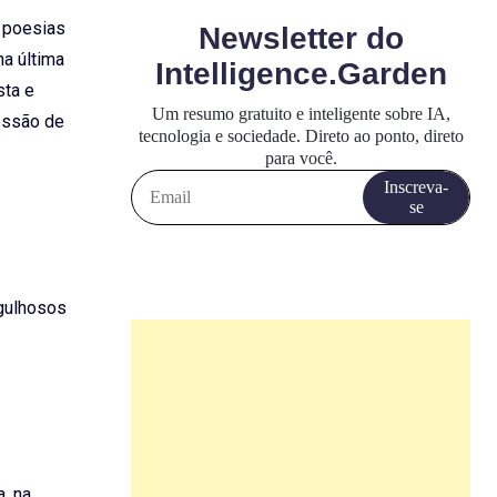
s poesias
a última
sta e
sessão de
rgulhosos
a, na