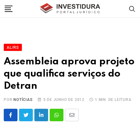
Skip
to
content
AL/RS
Assembleia aprova projeto
que qualifica serviços do
Detran
POR
NOTÍCIAS
5 DE JUNHO DE 2012
1 MIN. DE LEITURA
LinkedIn
Whatsapp
Share
via
Email