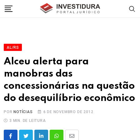
Skip
to
content
AL/RS
Alceu alerta para
manobras das
concessionárias na questão
do desequilíbrio econômico
POR
NOTÍCIAS
6 DE NOVEMBRO DE 2012
3 MIN. DE LEITURA
LinkedIn
Whatsapp
Share