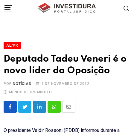
Skip
to
content
AL/PR
Deputado Tadeu Veneri é o
novo líder da Oposição
POR
NOTÍCIAS
6 DE NOVEMBRO DE 2012
MENOS DE UM MINUTO
LinkedIn
Whatsapp
Share
via
Email
O presidente Valdir Rossoni (PDDB) informou durante a