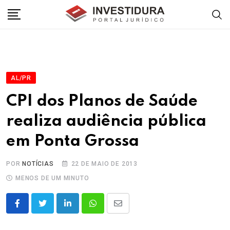
Skip
to
content
AL/PR
CPI dos Planos de Saúde
realiza audiência pública
em Ponta Grossa
POR
NOTÍCIAS
22 DE MAIO DE 2013
MENOS DE UM MINUTO
LinkedIn
Whatsapp
Share
via