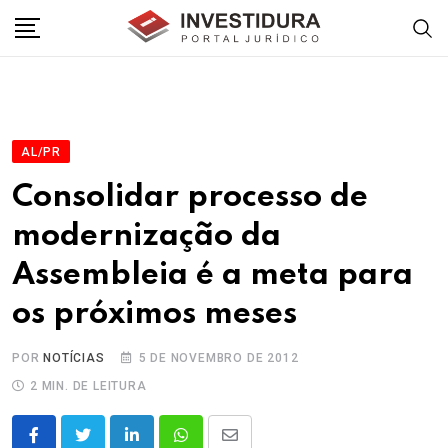
Skip
to
content
AL/PR
Consolidar processo de
modernização da
Assembleia é a meta para
os próximos meses
POR
NOTÍCIAS
5 DE NOVEMBRO DE 2012
2 MIN. DE LEITURA
LinkedIn
Whatsapp
Share