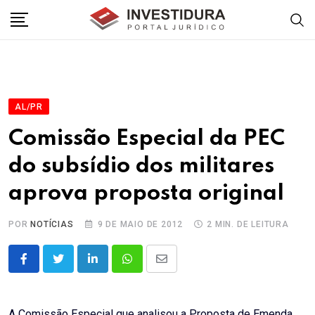
Skip
to
content
AL/PR
Comissão Especial da PEC
do subsídio dos militares
aprova proposta original
POR
NOTÍCIAS
9 DE MAIO DE 2012
2 MIN. DE LEITURA
LinkedIn
Whatsapp
Share
via
Email
A Comissão Especial que analisou a Proposta de Emenda