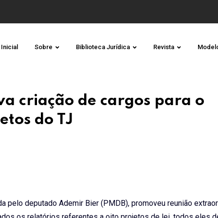
Inicial
Sobre
Biblioteca Jurídica
Revista
Model
a criação de cargos para o
jetos do TJ
da pelo deputado Ademir Bier (PMDB), promoveu reunião extraor
dos os relatórios referentes a oito projetos de lei, todos eles d