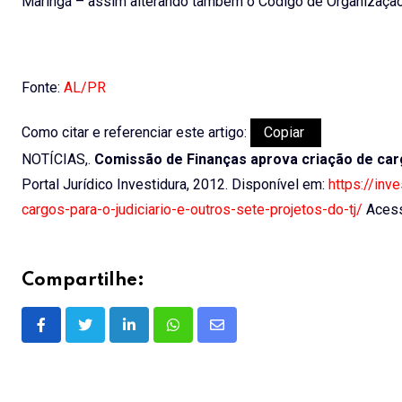
Maringá – assim alterando também o Código de Organização 
Fonte:
AL/PR
Como citar e referenciar este artigo:
Copiar
NOTÍCIAS,.
Comissão de Finanças aprova criação de carg
Portal Jurídico Investidura, 2012. Disponível em:
https://inv
cargos-para-o-judiciario-e-outros-sete-projetos-do-tj/
Acess
Compartilhe:
LinkedIn
Whatsapp
Share
via
Email