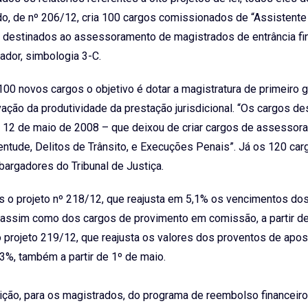
do, de nº 206/12, cria 100 cargos comissionados de “Assistente I
to, destinados ao assessoramento de magistrados de entrância fin
dor, simbologia 3-C.
100 novos cargos o objetivo é dotar a magistratura de primeiro 
levação da produtividade da prestação jurisdicional. “Os cargos d
e 12 de maio de 2008 – que deixou de criar cargos de assesso
entude, Delitos de Trânsito, e Execuções Penais”. Já os 120 car
rgadores do Tribunal de Justiça.
 o projeto nº 218/12, que reajusta em 5,1% os vencimentos do
o, assim como dos cargos de provimento em comissão, a partir d
 projeto 219/12, que reajusta os valores dos proventos de apos
93%, também a partir de 1º de maio.
uição, para os magistrados, do programa de reembolso financeiro