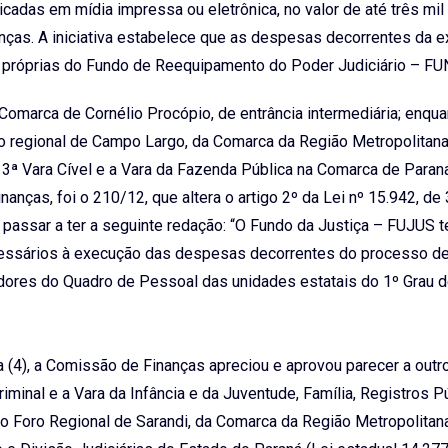
icadas em mídia impressa ou eletrônica, no valor de até três mil
ças. A iniciativa estabelece que as despesas decorrentes da 
as próprias do Fundo de Reequipamento do Poder Judiciário – F
a Comarca de Cornélio Procópio, de entrância intermediária; enqua
oro regional de Campo Largo, da Comarca da Região Metropolitan
a 3ª Vara Cível e a Vara da Fazenda Pública na Comarca de Paran
anças, foi o 210/12, que altera o artigo 2º da Lei nº 15.942, de
 passar a ter a seguinte redação: “O Fundo da Justiça – FUJUS 
ecessários à execução das despesas decorrentes do processo d
dores do Quadro de Pessoal das unidades estatais do 1º Grau 
ra (4), a Comissão de Finanças apreciou e aprovou parecer a outr
riminal e a Vara da Infância e da Juventude, Família, Registros P
 no Foro Regional de Sarandi, da Comarca da Região Metropolitan