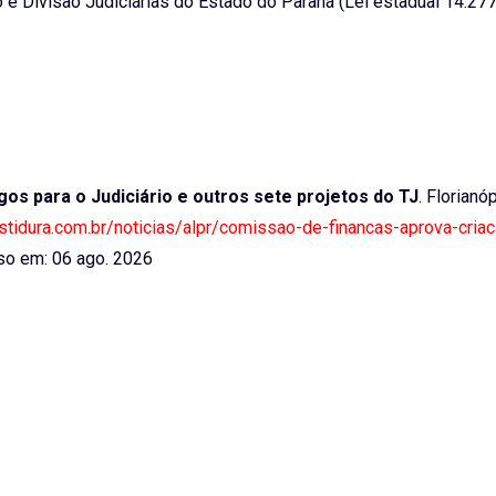
e Divisão Judiciárias do Estado do Paraná (Lei estadual 14.27
os para o Judiciário e outros sete projetos do TJ
. Florianóp
estidura.com.br/noticias/alpr/comissao-de-financas-aprova-cria
o em: 06 ago. 2026