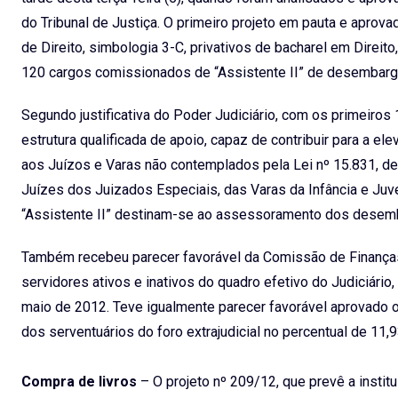
do Tribunal de Justiça. O primeiro projeto em pauta e aprova
de Direito, simbologia 3-C, privativos de bacharel em Direi
120 cargos comissionados de “Assistente II” de desembarga
Segundo justificativa do Poder Judiciário, com os primeiros 
estrutura qualificada de apoio, capaz de contribuir para a e
aos Juízos e Varas não contemplados pela Lei nº 15.831, d
Juízes dos Juizados Especiais, das Varas da Infância e Juv
“Assistente II” destinam-se ao assessoramento dos desemba
Também recebeu parecer favorável da Comissão de Finanças
servidores ativos e inativos do quadro efetivo do Judiciári
maio de 2012. Teve igualmente parecer favorável aprovado o
dos serventuários do foro extrajudicial no percentual de 11,
Compra de livros
– O projeto nº 209/12, que prevê a instit