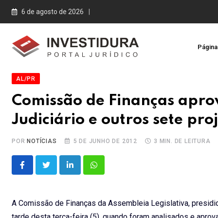
Skip
6 de agosto de 2026
to
content
Página 
AL/PR
Comissão de Finanças aprov
Judiciário e outros sete pro
POR
NOTÍCIAS
5 DE JUNHO DE 2012
3 MIN. DE LEITURA
LinkedIn
Whatsapp
A Comissão de Finanças da Assembleia Legislativa, presidi
tarde desta terça-feira (5), quando foram analisados e aprova