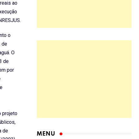
 reais ao
execução
UNRESJUS.
nto o
a de
aguá. O
 3 de
tem por
e
de
o projeto
úblicos,
a de
MENU