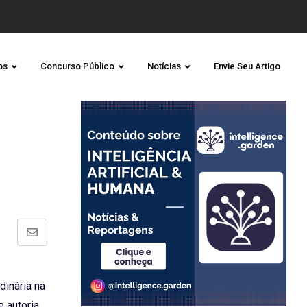
os
Concurso Público
Notícias
Envie Seu Artigo
Share
via
Email
dinária na
e autoria