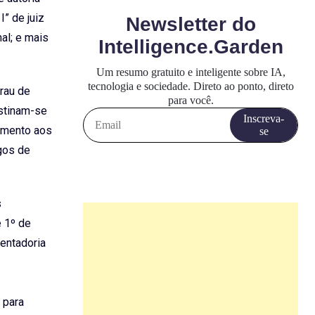
” de juiz
al; e mais
grau de
estinam-se
ramento aos
gos de
s
e 1º de
entadoria
 para